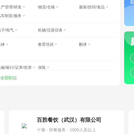
生产管理/研发
物流/仓储
服装/纺织/食品
汽车制造/服务
电子/电气
机械/仪器仪表
法律
教育培训
翻译
金融/银行/证券/投资
保险
示全部职位
制药/生物工程
环保
物业管理
农/林/牧/渔业
其他职位
百胜餐饮（武汉）有限公司
十堰 · 快餐服务 · 1000人及以上