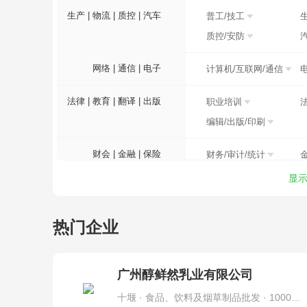
生产 | 物流 | 质控 | 汽车
普工/技工
质控/安防
网络 | 通信 | 电子
计算机/互联网/通信
法律 | 教育 | 翻译 | 出版
职业培训
编辑/出版/印刷
财会 | 金融 | 保险
财务/审计/统计
显
医疗 | 制药 | 环保
医院/医疗/护理
建筑 | 装修 | 物业 | 其他
建筑
热门企业
广州醇鲜然乳业有限公司
十堰 · 食品、饮料及烟草制品批发 · 1000人及以上