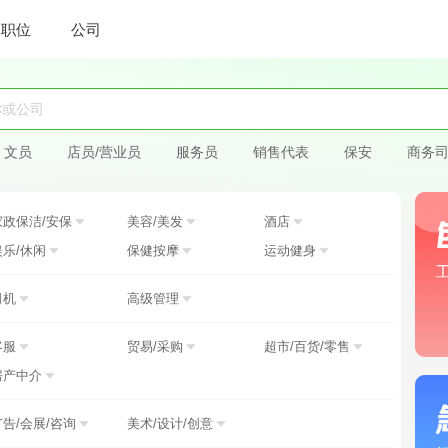
职位
公司
文员
店员/营业员
服务员
销售代表
保安
商务
家政保洁/安保
美容/美发
酒店
娱乐/休闲
保健按摩
运动健身
司机
高级管理
客服
贸易/采购
超市/百货/零售
房产中介
广告/会展/咨询
美术/设计/创意