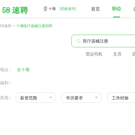
首页
职位
十堰
[切换城市]
58速聘 >
十堰医疗器械注册招聘
货运司机
文员
地点：
全十堰
福利：
其他：
薪资范围
学历要求
工作经验