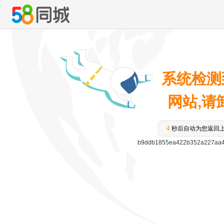
系统检测
网站,请卸
3
秒后自动为您返回
b9ddb1855ea422b352a227aa