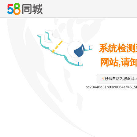
系统检测
网站,请卸载
3
秒后自动为您返回
bc20448d31b93c0064eff461