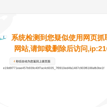
系统检测到您疑似使用网页抓
网站,请卸载删除后访问,ip:216.
4
秒后自动为您返回上级页面
e19d6f771eae457b939c40f7ac4c6035_7f0910ed4fa1487c903f6188afb3be1f