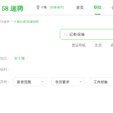
首页
职位
十堰
[切换城市]
58速聘 >
十堰记者/采编招聘
货运司机
文员
地点：
全十堰
福利：
其他：
薪资范围
学历要求
工作经验