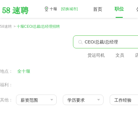
首页
职位
十堰
[切换城市]
58速聘 >
十堰CEO/总裁/总经理招聘
货运司机
文员
地点：
全十堰
福利：
其他：
薪资范围
学历要求
工作经验