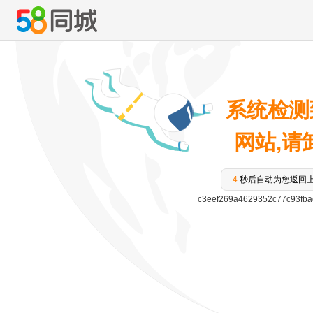
系统检测
网站,请卸
3
秒后自动为您返回
c3eef269a4629352c77c93fb