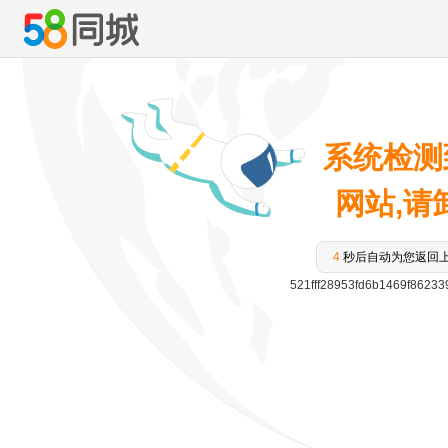
系统检测
网站,请卸
4
秒后自动为您返回
521fff28953fd6b1469f8623