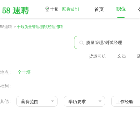
首页
职位
十堰
[切换城市]
58速聘 >
十堰质量管理/测试经理招聘
货运司机
文员
地点：
全十堰
福利：
其他：
薪资范围
学历要求
工作经验