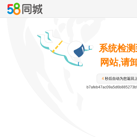
系统检测
网站,请卸载
3
秒后自动为您返回
b7afeb47ac09a5d6b885273b