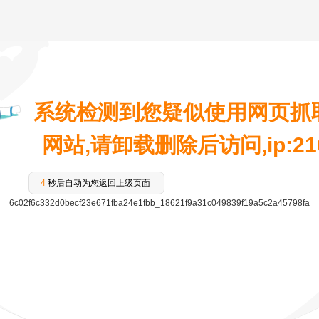
系统检测到您疑似使用网页抓
网站,请卸载删除后访问,ip:216.
3
秒后自动为您返回上级页面
6c02f6c332d0becf23e671fba24e1fbb_18621f9a31c049839f19a5c2a45798fa