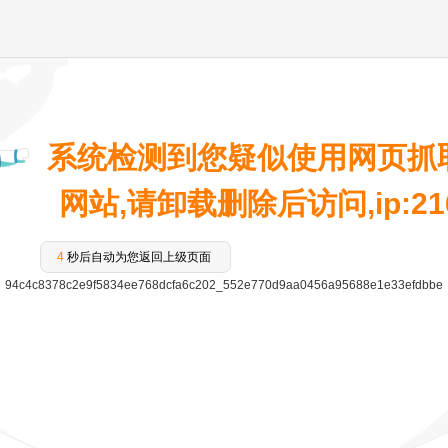
系统检测到您疑似使用网页抓
网站,请卸载删除后访问,ip:216.
4
秒后自动为您返回上级页面
94c4c8378c2e9f5834ee768dcfa6c202_552e770d9aa0456a95688e1e33efdbbe