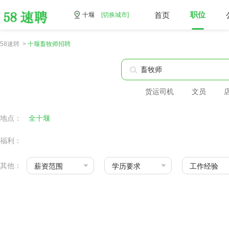
首页
职位
十堰
[切换城市]
58速聘 >
十堰畜牧师招聘
货运司机
文员
地点：
全十堰
福利：
其他：
薪资范围
学历要求
工作经验