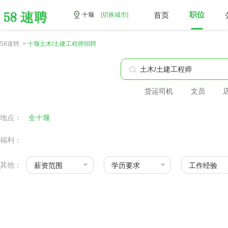
首页
职位
十堰
[切换城市]
58速聘 >
十堰土木/土建工程师招聘
货运司机
文员
地点：
全十堰
福利：
其他：
薪资范围
学历要求
工作经验