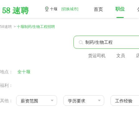
首页
职位
十堰
[切换城市]
58速聘 >
十堰制药/生物工程招聘
货运司机
文员
地点：
全十堰
福利：
其他：
薪资范围
学历要求
工作经验