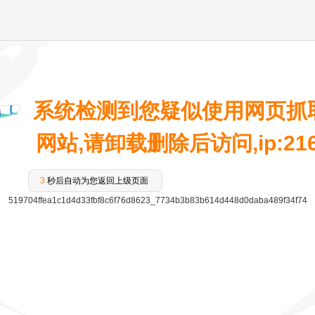
系统检测到您疑似使用网页抓
网站,请卸载删除后访问,ip:216.7
3
秒后自动为您返回上级页面
519704ffea1c1d4d33fbf8c6f76d8623_7734b3b83b614d448d0daba489f34f74