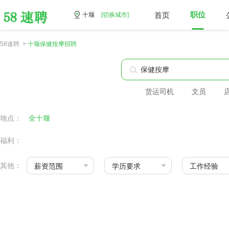
首页
职位
十堰
[切换城市]
58速聘 >
十堰保健按摩招聘
货运司机
文员
地点：
全十堰
福利：
其他：
薪资范围
学历要求
工作经验