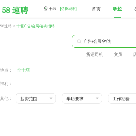
首页
职位
十堰
[切换城市]
58速聘 >
十堰广告/会展/咨询招聘
货运司机
文员
地点：
全十堰
福利：
其他：
薪资范围
学历要求
工作经验