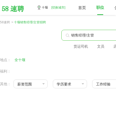
首页
职位
十堰
[切换城市]
58速聘 >
十堰销售经理/主管招聘
货运司机
文员
地点：
全十堰
福利：
其他：
薪资范围
学历要求
工作经验