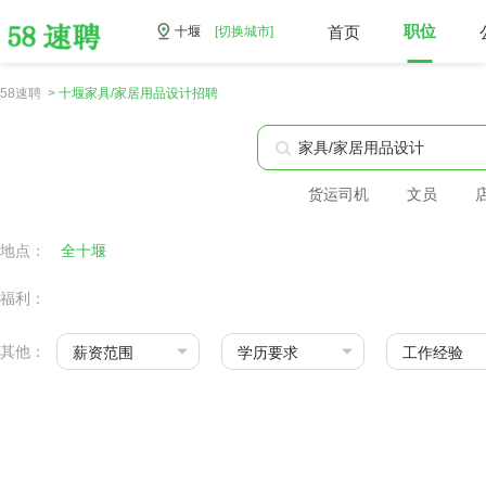
首页
职位
十堰
[切换城市]
58速聘 >
十堰家具/家居用品设计招聘
货运司机
文员
地点：
全十堰
福利：
其他：
薪资范围
学历要求
工作经验