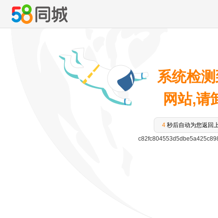
系统检测
网站,请卸
3
秒后自动为您返回
c82fc804553d5dbe5a425c89