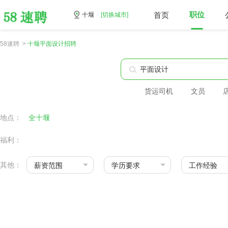
首页
职位
十堰
[切换城市]
58速聘 >
十堰平面设计招聘
货运司机
文员
地点：
全十堰
福利：
其他：
薪资范围
学历要求
工作经验