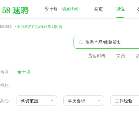
首页
职位
十堰
[切换城市]
58速聘 >
十堰旅游产品/线路策划招聘
货运司机
文员
地点：
全十堰
福利：
其他：
薪资范围
学历要求
工作经验